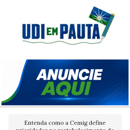
Skip
to
content
Udi
em
Pauta
Primary
Navigation
Entenda como a Cemig define
Menu