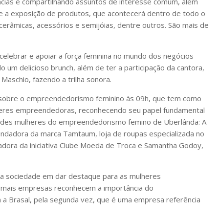
cias e compartilhando assuntos de interesse comum, além
s e a exposição de produtos, que acontecerá dentro de todo o
cerâmicas, acessórios e semijóias, dentre outros. São mais de
celebrar e apoiar a força feminina no mundo dos negócios
o um delicioso brunch, além de ter a participação da cantora,
 Maschio, fazendo a trilha sonora.
k sobre o empreendedorismo feminino às 09h, que tem como
heres empreendedoras, reconhecendo seu papel fundamental
randes mulheres do empreendedorismo femino de Uberlânda: A
undadora da marca Tamtaum, loja de roupas especializada no
iadora da iniciativa Clube Moeda de Troca e Samantha Godoy,
 a sociedade em dar destaque para as mulheres
a, mais empresas reconhecem a importância do
a Brasal, pela segunda vez, que é uma empresa referência