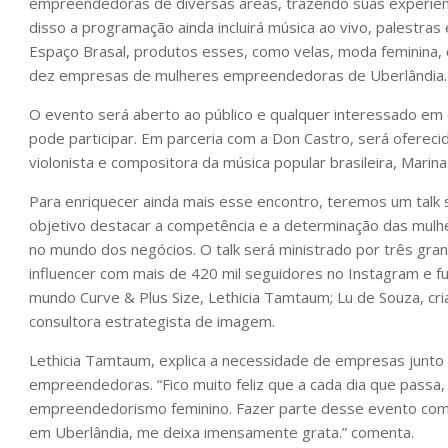
empreendedoras de diversas áreas, trazendo suas experiên
disso a programação ainda incluirá música ao vivo, palestra
Espaço Brasal, produtos esses, como velas, moda feminina, 
dez empresas de mulheres empreendedoras de Uberlândia.
O evento será aberto ao público e qualquer interessado em 
pode participar. Em parceria com a Don Castro, será oferecid
violonista e compositora da música popular brasileira, Marina
Para enriquecer ainda mais esse encontro, teremos um tal
objetivo destacar a competência e a determinação das mul
no mundo dos negócios. O talk será ministrado por três g
influencer com mais de 420 mil seguidores no Instagram e f
mundo Curve & Plus Size, Lethicia Tamtaum; Lu de Souza, cr
consultora estrategista de imagem.
Lethicia Tamtaum, explica a necessidade de empresas junto
empreendedoras. “Fico muito feliz que a cada dia que pass
empreendedorismo feminino. Fazer parte desse evento com 
em Uberlândia, me deixa imensamente grata.” comenta.