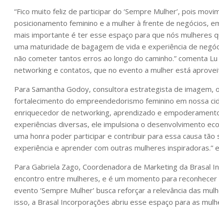
“Fico muito feliz de participar do ‘Sempre Mulher’, pois mo
posicionamento feminino e a mulher à frente de negócios, e
mais importante é ter esse espaço para que nós mulheres q
uma maturidade de bagagem de vida e experiência de negó
não cometer tantos erros ao longo do caminho.” comenta Lu 
networking e contatos, que no evento a mulher está aprovei
Para Samantha Godoy, consultora estrategista de imagem,
fortalecimento do empreendedorismo feminino em nossa cid
enriquecedor de networking, aprendizado e empoderamento
experiências diversas, ele impulsiona o desenvolvimento ec
uma honra poder participar e contribuir para essa causa tão s
experiência e aprender com outras mulheres inspiradoras.” ex
Para Gabriela Zago, Coordenadora de Marketing da Brasal Inc
encontro entre mulheres, e é um momento para reconhecer e
evento ‘Sempre Mulher’ busca reforçar a relevância das mu
isso, a Brasal Incorporações abriu esse espaço para as mulhe