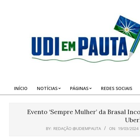
Skip
to
content
Udi
em
Pauta
INÍCIO
NOTÍCIAS
PÁGINAS
REDES SOCIAIS
Primary
Navigation
Menu
Evento ‘Sempre Mulher’ da Brasal Inc
Uber
BY:
REDAÇÃO @UDIEMPAUTA
ON:
19/03/2024