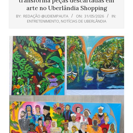
transforma peças descartadas em
arte no Uberlândia Shopping
BY:
REDAÇÃO @UDIEMPAUTA
ON:
31/05/2026
IN:
ENTRETENIMENTO
,
NOTÍCIAS DE UBERLÂNDIA