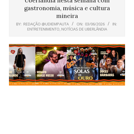
Uberlândia nesta semana com
gastronomia, música e cultura
mineira
BY:
REDAÇÃO @UDIEMPAUTA
ON:
03/06/2026
IN:
ENTRETENIMENTO
,
NOTÍCIAS DE UBERLÂNDIA