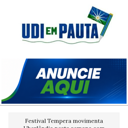
Skip
to
content
Udi
em
Pauta
Primary
Navigation
Festival Tempera movimenta
Menu