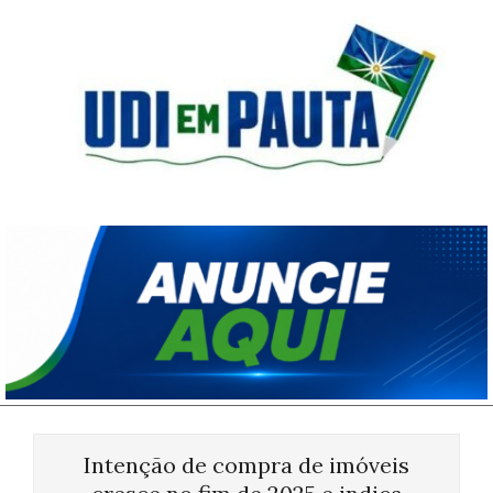
Skip
to
content
Udi
em
Pauta
Primary
Navigation
Intenção de compra de imóveis
Menu