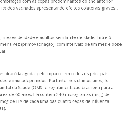
a combinação com as cepas predominantes do ano anterior.
% dos vacinados apresentando efeitos colaterais graves”,
s) meses de idade e adultos sem limite de idade. Entre 6
meira vez (primovacinação), com intervalo de um mês e dose
ual.
espiratória aguda, pelo impacto em todos os principais
es e imunodeprimidos. Portanto, nos últimos anos, foi
ndial da Saúde (OMS) e regulamentação brasileira para a
iores de 60 anos. Ela contém 240 microgramas (mcg) de
 mcg de HA de cada uma das quatro cepas de influenza
a).