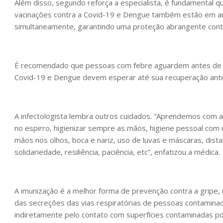
Além disso, segundo reforça a especialista, é fundamental 
vacinações contra a Covid-19 e Dengue também estão em a
simultaneamente, garantindo uma proteção abrangente contra
É recomendado que pessoas com febre aguardem antes de re
Covid-19 e Dengue devem esperar até sua recuperação antes
A infectologista lembra outros cuidados. “Aprendemos com 
no espirro, higienizar sempre as mãos, higiene pessoal com 
mãos nos olhos, boca e nariz, uso de luvas e máscaras, dist
solidariedade, resiliência, paciência, etc”, enfatizou a médica.
A imunização é a melhor forma de prevenção contra a gripe
das secreções das vias respiratórias de pessoas contaminadas
indiretamente pelo contato com superfícies contaminadas po