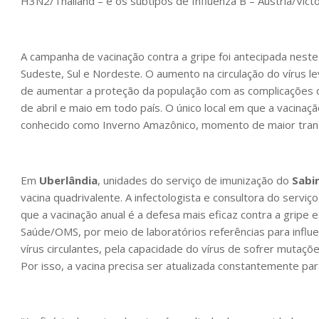
H3N2/Thailand – e os subtipos de Influenza B – Austria/Victo
A campanha de vacinação contra a gripe foi antecipada nes
Sudeste, Sul e Nordeste. O aumento na circulação do vírus l
de aumentar a proteção da população com as complicações
de abril e maio em todo país. O único local em que a vacin
conhecido como Inverno Amazônico, momento de maior trans
Em
Uberlândia
, unidades do serviço de imunização do
Sabin
vacina quadrivalente. A infectologista e consultora do serv
que a vacinação anual é a defesa mais eficaz contra a gripe 
Saúde/OMS, por meio de laboratórios referências para influ
vírus circulantes, pela capacidade do vírus de sofrer mutaçõe
Por isso, a vacina precisa ser atualizada constantemente par