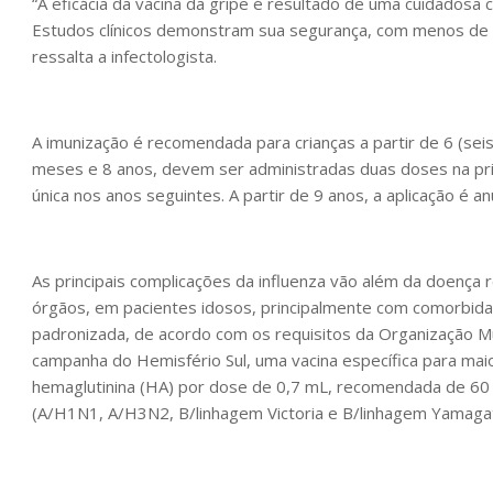
“A eficácia da vacina da gripe é resultado de uma cuidados
Estudos clínicos demonstram sua segurança, com menos de 1
ressalta a infectologista.
A imunização é recomendada para crianças a partir de 6 (sei
meses e 8 anos, devem ser administradas duas doses na pri
única nos anos seguintes. A partir de 9 anos, a aplicação é an
As principais complicações da influenza vão além da doença r
órgãos, em pacientes idosos, principalmente com comorbidad
padronizada, de acordo com os requisitos da Organização Mu
campanha do Hemisfério Sul, uma vacina específica para ma
hemaglutinina (HA) por dose de 0,7 mL, recomendada de 60
(A/H1N1, A/H3N2, B/linhagem Victoria e B/linhagem Yamagat