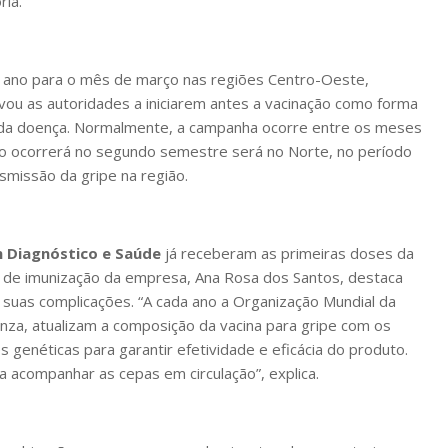
ria.
te ano para o mês de março nas regiões Centro-Oeste,
evou as autoridades a iniciarem antes a vacinação como forma
 da doença. Normalmente, a campanha ocorre entre os meses
ação ocorrerá no segundo semestre será no Norte, no período
missão da gripe na região.
 Diagnóstico e Saúde
já receberam as primeiras doses da
iço de imunização da empresa, Ana Rosa dos Santos, destaca
e suas complicações. “A cada ano a Organização Mundial da
enza, atualizam a composição da vacina para gripe com os
s genéticas para garantir efetividade e eficácia do produto.
a acompanhar as cepas em circulação”, explica.