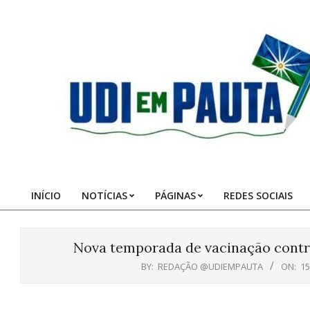
Skip
to
content
Udi
em
Pauta
INÍCIO
NOTÍCIAS
PÁGINAS
REDES SOCIAIS
Primary
Navigation
Menu
Nova temporada de vacinação contra
BY:
REDAÇÃO @UDIEMPAUTA
ON:
15