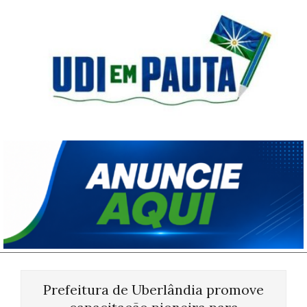
Skip
to
content
Udi
em
Pauta
Primary
Navigation
Prefeitura de Uberlândia promove
Menu