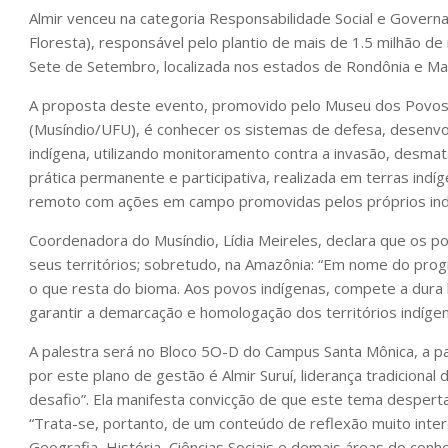
Almir venceu na categoria Responsabilidade Social e Govern
Floresta), responsável pelo plantio de mais de 1.5 milhão d
Sete de Setembro, localizada nos estados de Rondônia e Mat
A proposta deste evento, promovido pelo Museu dos Povos 
(Musíndio/UFU), é conhecer os sistemas de defesa, desenvolvi
indígena, utilizando monitoramento contra a invasão, desma
prática permanente e participativa, realizada em terras ind
remoto com ações em campo promovidas pelos próprios ind
Coordenadora do Musíndio, Lídia Meireles, declara que os 
seus territórios; sobretudo, na Amazônia: “Em nome do pro
o que resta do bioma. Aos povos indígenas, compete a dura 
garantir a demarcação e homologação dos territórios indíge
A palestra será no Bloco 5O-D do Campus Santa Mônica, a pa
por este plano de gestão é Almir Suruí, liderança tradicional
desafio”. Ela manifesta convicção de que este tema despert
“Trata-se, portanto, de um conteúdo de reflexão muito intere
Geografia, História, Ciências Sociais e demais áreas do con