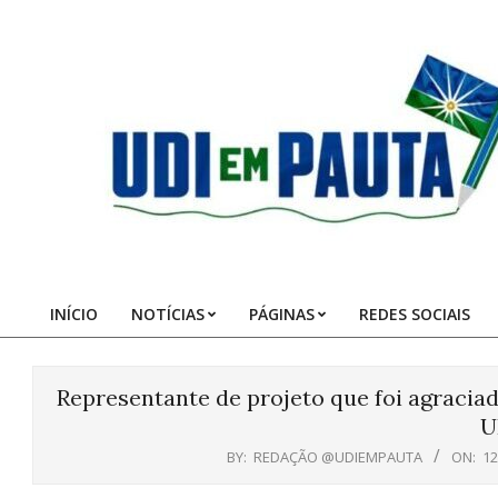
Skip
to
content
Udi
em
Pauta
INÍCIO
NOTÍCIAS
PÁGINAS
REDES SOCIAIS
Primary
Navigation
Menu
Representante de projeto que foi agracia
U
BY:
REDAÇÃO @UDIEMPAUTA
ON:
12