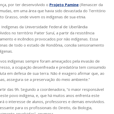
ança, por ter desenvolvido o
Projeto Pamine
(Renascer da
e mudas, em uma área que havia sido devastada do Território
o Grasso, onde vivem os indígenas de sua etnia.
Indígenas da Universidade Federal de Uberlândia
dos no território Paiter Suruí, a partir da resistência
tamento e incêndios provocados por não indígenas. Essa
ígenas de todo o estado de Rondônia, concilia sensoriamento
ígenas.
povos indígenas sempre foram ameaçados pela invasão de
gresso, a ocupação desenfreada e predatória tem consumido
luta em defesa de sua terra. Não é exagero afirmar que, ao
nas, assegura-se a preservação do meio ambiente.”
rtir das 9h. Segundo a coordenadora, “o maior responsável
 deste povo indígena, e, que há muitos anos enfrenta este
ará o interesse de alunos, professores e demais envolvidos.
ssante para os profissionais do Direito, da Biologia,
hecimento envolvidas”, enumera.