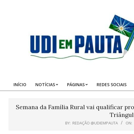
Skip
to
content
Udi
em
Pauta
INÍCIO
NOTÍCIAS
PÁGINAS
REDES SOCIAIS
Primary
Navigation
Menu
Semana da Família Rural vai qualificar p
Triângul
BY:
REDAÇÃO @UDIEMPAUTA
ON: