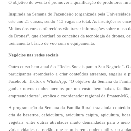
O objetivo do evento é promover a qualificação de produtores rura
Inspirada na Semana do Fazendeiro (organizada pela Universidade 
este ano 21 cursos, sendo 413 vagas no total. As inscrições se enc
Muitos dos cursos oferecidos vão trazer informações sobre o uso
de Drones”, que abordará os conceitos da tecnologia de drones, ce
treinamento básico de voo com o equipamento.
Negócios nas redes sociais
Outro curso bem atual é o “
Redes Sociais para o Seu Negócio”. O 
participantes aprenderão a criar conteúdos atraentes, engajar o
Facebook, TikTok e WhatsApp. “
O objetivo da Semana da Família
ganhar novos conhecimentos por um custo bem baixo, facilitan
empreendedores”, explica o coordenador regional da Emater-MG,
A programação da Semana da Família Rural traz ainda conteúdo 
cria de bezerros, cafeicultura, avicultura caipira, apicultura, b
vegetais, entre outras atividades muito demandadas para o meio
várias cidades da região, que se quiserem, podem utilizar o aloj