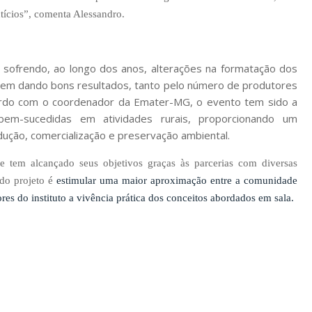
tícios”, comenta Alessandro.
m sofrendo, ao longo dos anos, alterações na formatação dos
la vem dando bons resultados, tanto pelo número de produtores
 acordo com o coordenador da Emater-MG, o evento tem sido a
s bem-sucedidas em atividades rurais, proporcionando um
ução, comercialização e preservação ambiental.
 tem alcançado seus objetivos graças às parcerias com diversas
do projeto é
estimula
r
uma maior aproximação entre a comunidade
ores do instituto a vivência prática dos conceitos abordados em sala.