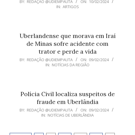
2024-
BY:
REDAÇÃO @UDIEMPAUTA
ON:
10/02/2024
IN:
ARTIGOS
02-
10
Uberlandense que morava em Iraí
de Minas sofre acidente com
trator e perde a vida
2024-
BY:
REDAÇÃO @UDIEMPAUTA
ON:
09/02/2024
IN:
NOTÍCIAS DA REGIÃO
02-
09
Polícia Civil localiza suspeitos de
fraude em Uberlândia
2024-
BY:
REDAÇÃO @UDIEMPAUTA
ON:
09/02/2024
IN:
NOTÍCIAS DE UBERLÂNDIA
02-
09