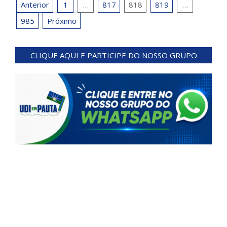
Paginação
Anterior
1
…
817
818
819
…
de
985
Próximo
posts
CLIQUE AQUI E PARTICIPE DO NOSSO GRUPO