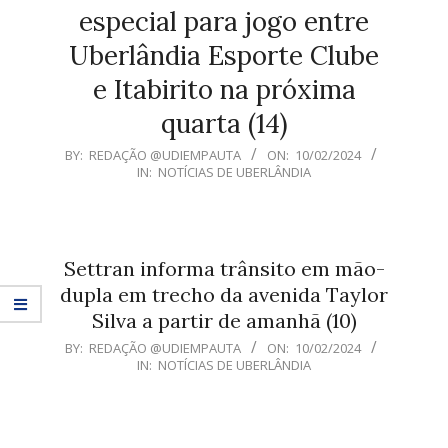
especial para jogo entre
Uberlândia Esporte Clube
e Itabirito na próxima
quarta (14)
2024-
BY:
REDAÇÃO @UDIEMPAUTA
ON:
10/02/2024
IN:
NOTÍCIAS DE UBERLÂNDIA
02-
10
Settran informa trânsito em mão-
dupla em trecho da avenida Taylor
Silva a partir de amanhã (10)
2024-
BY:
REDAÇÃO @UDIEMPAUTA
ON:
10/02/2024
IN:
NOTÍCIAS DE UBERLÂNDIA
02-
10