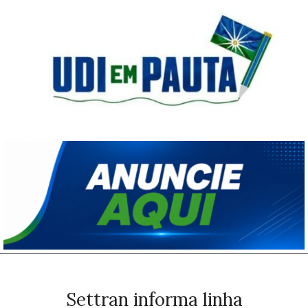
Skip
to
content
Udi
em
Pauta
Primary
Navigation
Menu
Settran informa linha