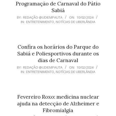
Programação de Carnaval do Pátio
Sabiá
2024-
BY:
REDAÇÃO @UDIEMPAUTA
ON:
10/02/2024
IN:
ENTRETENIMENTO
,
NOTÍCIAS DE UBERLÂNDIA
02-
10
Confira os horários do Parque do
Sabiá e Poliesportivos durante os
dias de Carnaval
2024-
BY:
REDAÇÃO @UDIEMPAUTA
ON:
10/02/2024
IN:
ENTRETENIMENTO
,
NOTÍCIAS DE UBERLÂNDIA
02-
10
Fevereiro Roxo: medicina nuclear
ajuda na detecção de Alzheimer e
Fibromialgia