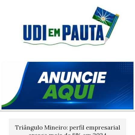
Skip
to
content
Udi
em
Pauta
Primary
Navigation
Triângulo Mineiro: perfil empresarial
Menu