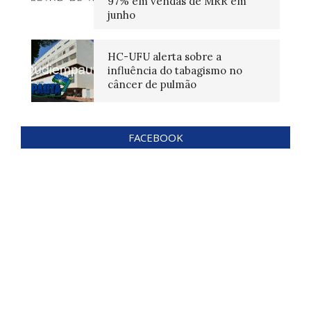
97% em vendas de MRR em
junho
HC-UFU alerta sobre a
influência do tabagismo no
câncer de pulmão
FACEBOOK